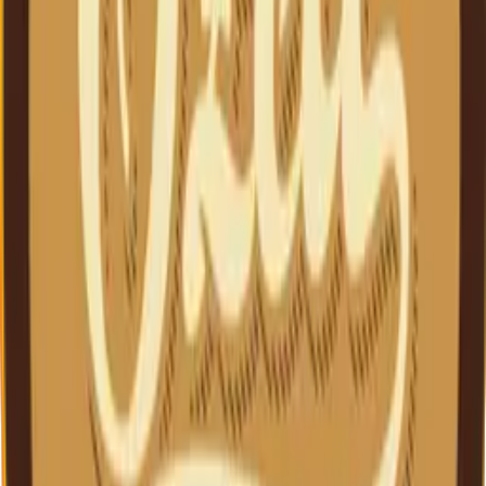
Czell Legacy
Berea originală de la 1893 și rețete clasice de pils și
nefiltrate.
Czell Innovation
Păstrăm principiile de la 1893 și adaptăm la gusturile
moderne.