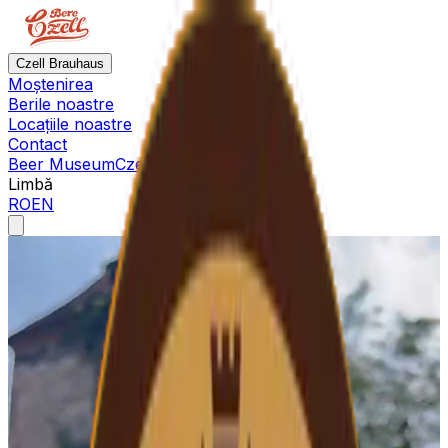
Czell Brauhaus
Moștenirea
Berile noastre
Locațiile noastre
Contact
Beer Museum
Czell Beer Museum
Limbă
RO
EN