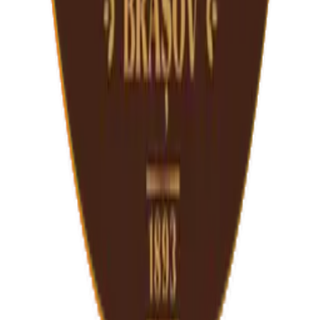
Czell Brauhaus
Moștenirea
Berile noastre
Locațiile noastre
Czell Beer Museum
0724 744 244
info@bere-czell.ro
0741 554 477
Rezervă prin ialoc.ro
Vezi meniul