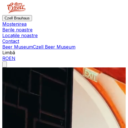
Czell Brauhaus
Moștenirea
Berile noastre
Locațiile noastre
Contact
Beer Museum
Czell Beer Museum
Limbă
RO
EN